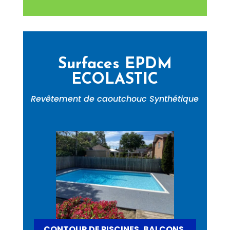
Surfaces EPDM
ECOLASTIC
Revêtement de caoutchouc Synthétique
CONTOUR DE PISCINES, BALCONS,